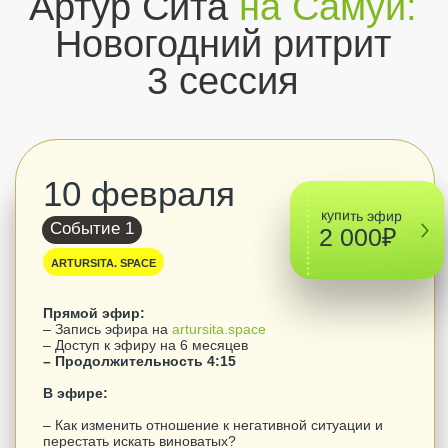
– Продолжительность 4:15
В эфире:
– Как изменить отношение к негативной ситуации и
перестать искать виноватых?
– Что особенно важно для мужчины после ритрита?
– Чему стоит поучиться всем жителям России
– Был ли идеальным Иисус?
– Как научиться контролировать Осознанность
– Как сделать любимого человека счастливым —
способ на 100%
9 февраля
купить эфир
Событие 1
2 000₽
ARTURSITA. SPACE
Прямой эфир:
– Запись эфира на
artursita.space
– Доступ к эфиру на 6 месяцев
– Продолжительность 3:23
В эфире:
– Как ощущается состояние любви?
– Что происходит, когда ты Пробуждаешься? Самое
важное отличие до и после осознанной жизни