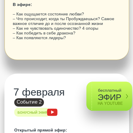
7 февраля
купить эфир
Событие 1
2 000₽
ARTURSITA. SPACE
Прямой эфир:
– Запись эфира на
artursita.space
– Доступ к эфиру на 6 месяцев
– Продолжительность 2:52
В эфире:
– Что поможет выбрать лучшее ощущение в жизни
и утонуть в нем?
– Чего ты боишься больше всего?
– На каком месте для тебя то, что ты делаешь?
– Как перестать держаться за прошлое?
– Что такое грех?
– Что самое ценное в жизни?
– Секрет достижения цели