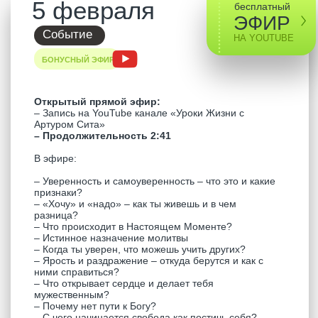
Прямой эфир:
– Запись эфира на
artursita.space
– Доступ к эфиру на 6 месяцев
– Продолжительность 3:05
✨
Глубокое погружение в Настоящий Момент
– Как выйти за пределы озабоченности собой?
– Путь от погони за удовольствиями к
Просветлению
– Что происходит, когда видишь жизнь как энергию?
– Почему для женщины так важна любовь?
– Каково конечное достижение этой жизни?
– Как нахождение в Моменте разрешает
внутренние конфликты?
– Чем мужское Просветление отличается от
женского?
– Что дают и забирают легкие наркотики?
1 февраля
купить эфир
Событие
2 000₽
ARTURSITA. SPACE
Прямой эфир:
– Запись эфира на
artursita.space
– Доступ к эфиру на 6 месяцев