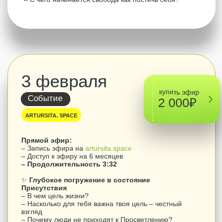
– Продолжительность 4:10
Как всегда быть собой и оставаться счастливым?
Так ли хорошо всеприятие?
Как претензии превратить в помощь другим?
Почему мы боимся облажаться?
Как научиться смотреть на себя честно?
Как перейти от конфликта к объективности?
Правила для счастливой жизни
Самый ценный дар в мире
«Такой глубины ты не
испытаешь никогда!»