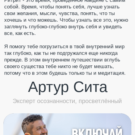
УЗНАЕШЬ ГЛАВНЫЙ СЕКРЕТ
СЧАСТЬЯ И ОБРЕТЁШЬ ТО, ЧЕГО
НЕТ У БОЛЬШИНСТВА ЛЮДЕЙ!
Ощути
счастье
c
Артуром
Живые истории людей о том, как
перевернулся мир после знакомства
с
Артуром Сита