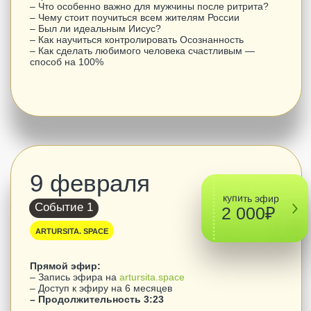
– Как не чувствовать одиночество? 4 опоры
– Как победить в себе дракона?
– Как появляются лидеры?
7 февраля
бесплатный
ЭФИР
Событие 2
НА YOUTUBE
БОНУСНЫЙ ЭФИР
Открытый прямой эфир:
– Запись на
YouTube канале «Уроки Жизни с
Артуром Сита»
– Продолжительность 2:41
В эфире:
– Плюсы лечебного голодания или как голодание
убирает мысли
– Ошибка или грех. Что такое грех на самом деле?
– Закон кармы. В каком случае у тебя нет кармы?
– Что самое главное в работе? Как работать в
удовольствие?
– Как понять, что ты на своем месте?
– Что даёт знание своего темперамента?
– Как вернуть силу духа?