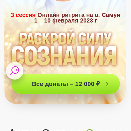
Все донаты – 12 000 ₽
Артур Сита
на
Самуи:
Новогодний ритрит
3 сессия
10 февраля
купить эфир
Событие 1
2 000₽
ARTURSITA. SPACE
Прямой эфир:
– Запись эфира на
artursita.space
– Доступ к эфиру на 6 месяцев