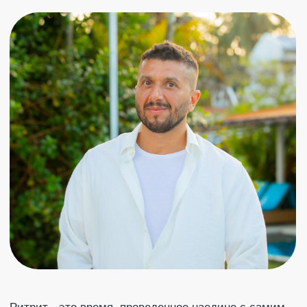
онлайн
к ритриту
c
Артуром Сита
ТЫ ПОЛУЧИШЬ СИЛУ
УПРАВЛЯТЬ СОБЫТИЯМИ
СВОЕЙ ЖИЗНИ
НАУЧИШЬСЯ ВХОДИТЬ
В СОСТОЯНИЕ
СПОКОЙСТВИЯ И
УВЕРЕННОСТИ
ОЩУТИШЬ СОСТОЯНИЕ 100%-
НОЙ ОСОЗНАННОСТИ И
НАУЧИШЬСЯ ВХОДИТЬ В НЕГО