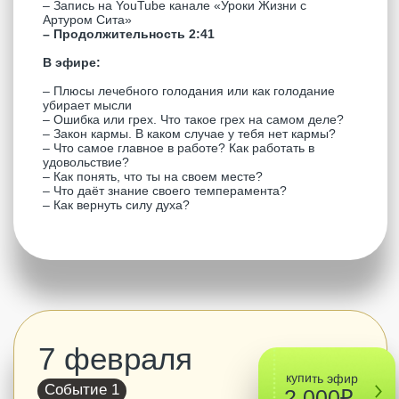
5 февраля
бесплатный
ЭФИР
Событие
НА YOUTUBE
БОНУСНЫЙ ЭФИР
Открытый прямой эфир:
– Запись на
YouTube канале «Уроки Жизни с
Артуром Сита»
– Продолжительность 2:41
В эфире:
– Уверенность и самоуверенность – что это и какие
признаки?
– «Хочу» и «надо» – как ты живешь и в чем
разница?
– Что происходит в Настоящем Моменте?
– Истинное назначение молитвы
– Когда ты уверен, что можешь учить других?
– Ярость и раздражение – откуда берутся и как с
ними справиться?
– Что открывает сердце и делает тебя
мужественным?
– Почему нет пути к Богу?
– С чего начинается свобода как постичь себя?
3 февраля