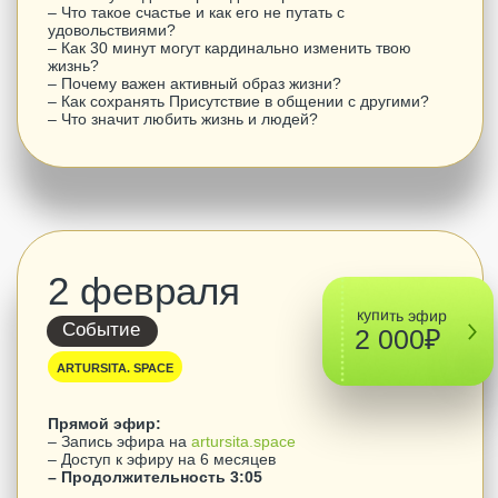
Ритрит - это время, проведенное наедине с самим
собой. Время, чтобы понять себя, лучше узнать
свои желания, мысли, чувства, понять, что ты
хочешь и что можешь. Чтобы узнать все это, нужно
заглянуть глубоко-глубоко внутрь себя и увидеть
все, как есть.
Я помогу тебе погрузиться в твой внутренний мир
так глубоко, как ты не подгружался еще никогда
прежде. В этом внутреннем путешествии вглубь
своего существа тебе никто не будет мешать,
потому что в этом будешь только ты и медитация.
Артур Сита
Эксперт осознанности, просветлённый