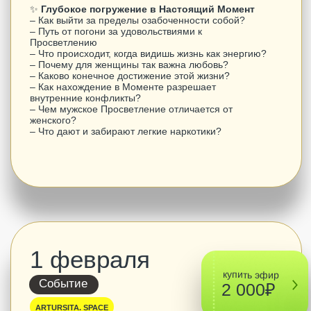
В 14 лет с Артуром произошел
спонтанный опыт самопознания,
который он тогда пытался объяснить
примерно так:
Меня нет...
Есть всё.
Немыслимо
огромная тишина...
Это всё. Есть только
это.
|
Артур Сита осознал и разрешил все