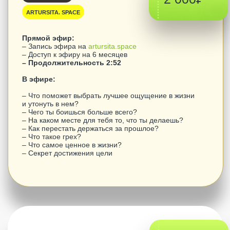
купить эфир
Событие
2 000₽
ARTURSITA. SPACE
Прямой эфир:
– Запись эфира на
artursita.space
– Доступ к эфиру на 6 месяцев
– Продолжительность 3:32
✨
Глубокое погружение в состояние
Присутствия
– В чем цель жизни?
– Насколько для тебя важна твоя цель – честный
взгляд
– Почему люди не приходят к Просветлению?
– Что такое счастье и как его не путать с
удовольствиями?
– Как 30 минут могут кардинально изменить твою
жизнь?
– Почему важен активный образ жизни?
– Как сохранять Присутствие в общении с другими?
– Что значит любить жизнь и людей?
2 февраля
купить эфир
Событие
2 000₽
ARTURSITA. SPACE