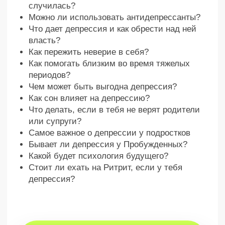
Узнаешь, как лучше всего
проходить свой сложный
жизненный период и выйти
из него в безграничное
Счастье
Детальный
разбор
Всех негативных состояний от апатии и
неверия в себя до депрессии и даже
постродовой депрессии
Около 2 часов
Ценнейших знаний от человека, за
помощью к которому обращаются
самые сильные люди на земле