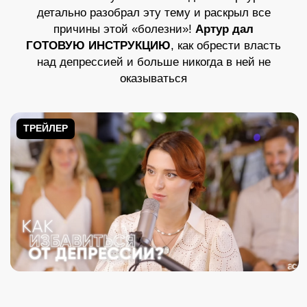
эфире:
Что такое депрессия и в чем ее истинные
глубинные причины?
Признаки депрессии
Постродовая депрессия: неожиданный факт,
о котором молчит психология!
Можно ли предугадать начало депрессии?
Кто больше подвержен депрессии –
мужчины или женщины?
Откуда берется состояние вялости и апатии?
Лучший способ выйти из депрессии
Можно ли «подхватить» депрессию от
другого человека или «получить» ее от
родителей?
Как депрессия связана с твоими целями?
Как относиться к депрессии, если она
случилась?
Можно ли использовать антидепрессанты?
Что дает депрессия и как обрести над ней
власть?
Как пережить неверие в себя?
Как помогать близким во время тяжелых
периодов?
Чем может быть выгодна депрессия?
Как сон влияет на депрессию?
Что делать, если в тебя не верят родители
или супруги?
Самое важное о депрессии у подростков