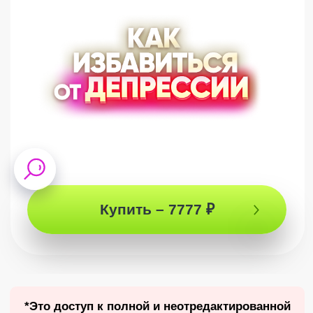
⭐
Подкаст с Артуром
Сила 27 марта 2024
Купить – 7777 ₽
*Это доступ к полной и неотредактированной
версии подкаста – твоя возможность
услышать все ответы Артура и увидеть, как
все это было❤️
ЗАПИСЬ ПОДКАСТА
Как избавиться от
депрессии?
Депрессию называют
«болезнью» 21 века!