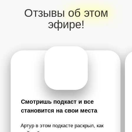
Кто такой Артур Сила?
Артур Сила — немыслитель. Человек с особым
состоянием сознания. Он тот, кто дает людям
ощутить Себя и почувствовать настоящее
удовольствие этой жизни, удовольствие жить. Это
состояние выведет тебя совершенно на новый
уровень ощущений, мышления и осознания. Это
особое, ни с чем несравнимое переживание. Артур
возвращает тебя к себе, дает почувствовать новую
глубину жизни, которая делает тебя недосягаемым
для любых переживаний.
Для того, чтобы передать это состояние, Артуру не
нужно ничего — это может быть сообщение в чате,
это может быть прямой эфир или запись. Артур
даст по-настоящему ощутить тебе, что такое
Сознание. И после этого ты познаешь настоящее
удовольствие жизни. Возможно, ты не сможешь
объяснить это и описать. Но это самое красивое,