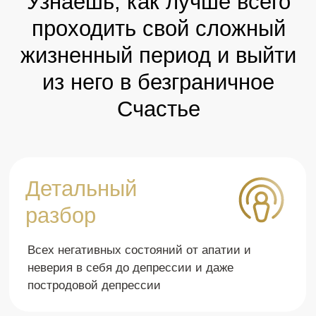
Отзывы об этом
эфире!
Смотришь подкаст и все
Во время подка
становится на свои места
прожить свой н
опыт и исцелит
Артур в этом подкасте раскрыл, как
На своём опыте могу 
выйти быстро из депрессии каждому
есть! Артур помог вз
человеку, в какой бы ситуации он не
нежеланные моменты
находился. Это удивительно!
другой стороны и пом
Смотришь подкаст и все становится на