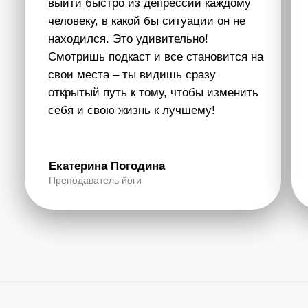
что может пережить человек. Этот сайт – это
портал в счастливую осознанность, где собраны
все полные видео с Артуром и практические уроки.
Погружайся в Состояние, которое дает Артур,
смотри эфиры на разные жизненные темы, получай
новые знания и открывай свой неординарный,
уникальный взгляд на эту жизнь.
Подключиться в Телеграм
Один эфир с Артуром
больше тысяч часов
тренингов!
Глубина рассмотрения вопросов и самый
прямой и честный взгляд. Разбираем то, о чём