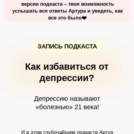
И в этом глубочайшем подкасте Артур
детально разобрал эту тему и раскрыл все
причины этой «болезни»!
Артур дал
ГОТОВУЮ ИНСТРУКЦИЮ
, как обрести власть
над депрессией и больше никогда в ней не
оказываться
ТРЕЙЛЕР
Смотрите в этом