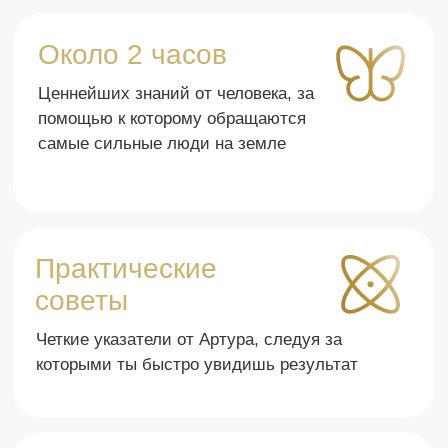
использовать, чтобы
свои места – ты видишь сразу
страдать от этого. И
открытый путь к тому, чтобы изменить
подкасты с Артуром
себя и свою жизнь к лучшему!
любовь ❤️❤️❤️
Екатерина Погодина
Катя Логинова
Преподаватель йоги
Фронтенд-разработчик
Их жизнь круто
изменилась!