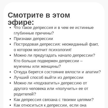
Бывает ли депрессия у Пробужденных?
Какой будет психология будущего?
Стоит ли ехать на Ритрит, если у тебя
депрессия?
Купить – 7777 ₽
Что было на эфире
Ты получишь глубокие
знания и понимание
человеческой души, до куда
не может дойти психология.