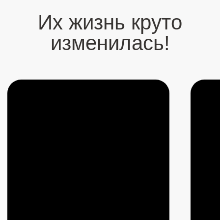
боятся говорить!
Купить – 7777 ₽
Подпишись
на каналы Артура
Будь всегда на связи с человеком,
который откроет для тебя новый мир