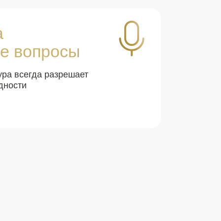
а
е вопросы
ура всегда разрешает
дности