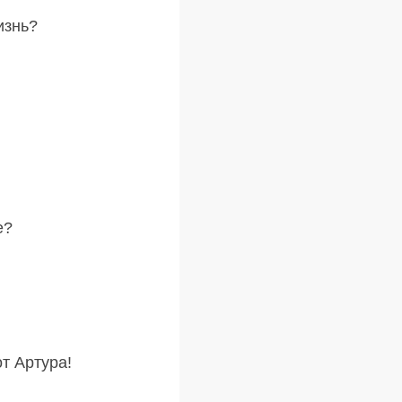
изнь?
е?
т Артура!