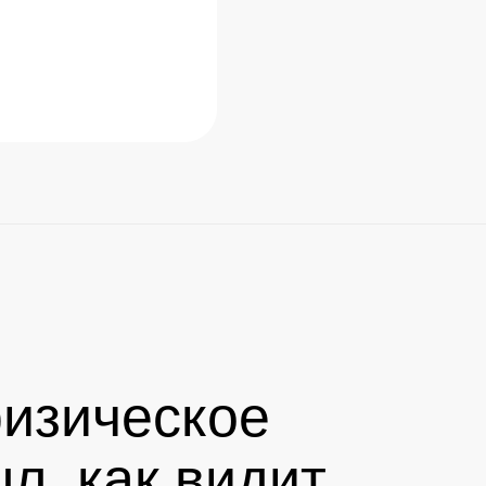
физическое
л, как видит