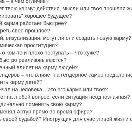
ма – в чем отличие?
т твою карму: действия, мысли или твоя прошлая ж
мировать” хорошее будущее?
й карма работает быстрее?
реть свое прошлое?
й, визуализация: могут ли они создать новую карму?
рмическая проституция?
о ком-то и плохо поступать – что хуже?
 быстро реализовываются?
енный влияет на карму людей?
ендеров – что влияет на гендерное самоопределени
тить карму детей?
ичал на человека – это его карма или твоя?
вет на любой вопрос, если ситуация неоднозначная?
рдинально поменять свою карму?
менял Артур прямо во время эфира?
ь своей судьбой? Инструкция для счастливой жизни о