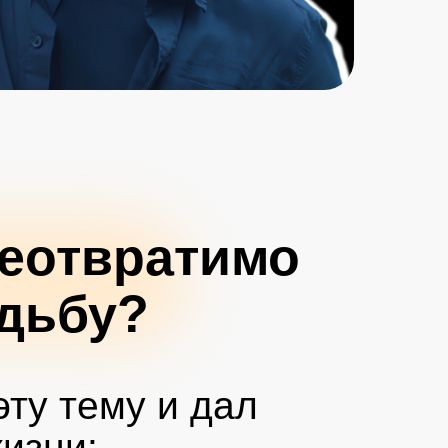
неотвратимо
удьбу?
эту тему и дал
жизни: