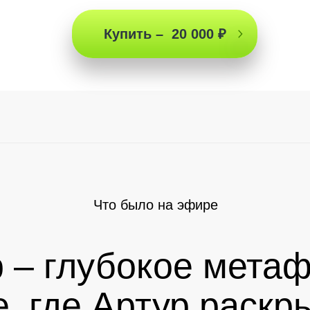
Купить – 20 000 ₽
Что было на эфире
 – глубокое мета
, где Артур раскры