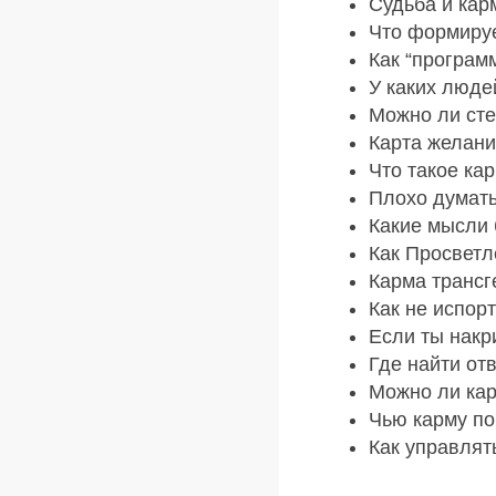
Судьба и кар
Что формируе
Как “програм
У каких люде
Можно ли сте
Карта желани
Что такое ка
Плохо думать 
Какие мысли
Как Просветл
Карма трансг
Как не испор
Если ты накр
Где найти от
Можно ли ка
Чью карму по
Как управлят