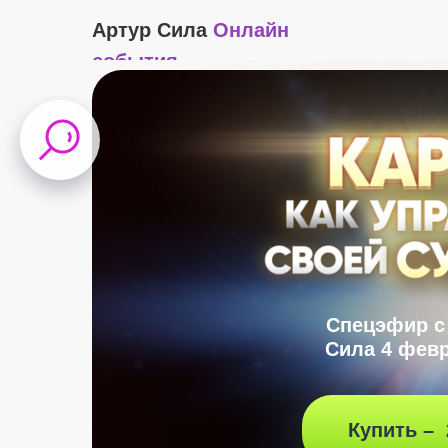
Артур Сила
Онлайн
события
Спецэфир с
Сила 4 февр
Купить – 