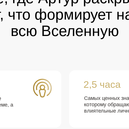
г, что формирует н
всю Вселенную
2,5 часа
Самых ценных знан
е
которому обраща
еме, а
влиятельные личн