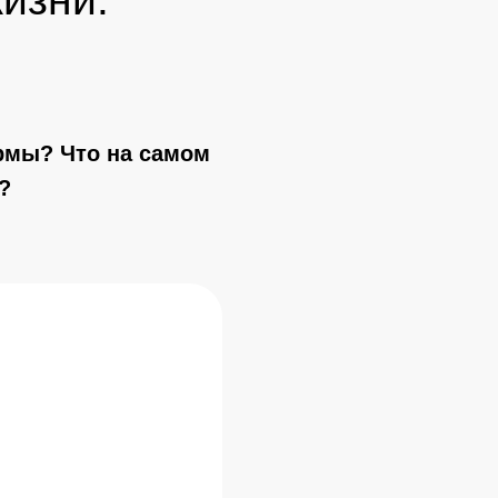
армы? Что на самом
?