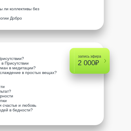
ы ли коллективы без
логии Добро
запись эфира
Присутствии?
2 000₽
 в Присутствии
уман в медитации?
аслаждение в простых вещах?
сти
льтат?
ярности
упки
и счастье и любовь
юдей в бедности?