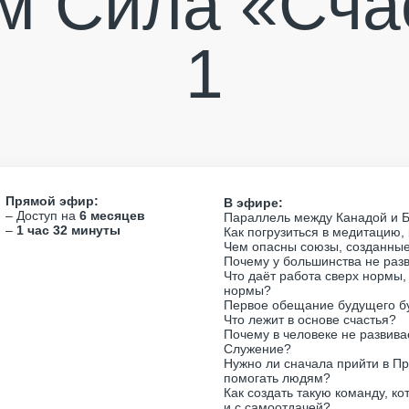
ом Сила
«Сча
1
Прямой эфир:
В эфире:
– Доступ на
6 месяцев
Параллель между Канадой и 
–
1 час 32 минуты
Как погрузиться в медитацию,
Чем опасны союзы, созданны
Почему у большинства не раз
Что даёт работа сверх нормы,
нормы?
Первое обещание будущего бу
Что лежит в основе счастья?
Почему в человеке не развива
Служение?
Нужно ли сначала прийти в Пр
помогать людям?
Как создать такую команду, к
и с самоотдачей?