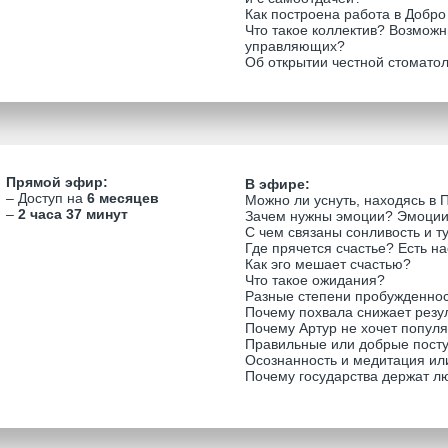
Как построена работа в Добро
Что такое коллектив? Возможн
управляющих?
Об открытии честной стомато
Прямой эфир:
В эфире:
– Доступ на
6 месяцев
Можно ли уснуть, находясь в 
–
2 часа 37 минут
Зачем нужны эмоции? Эмоции
С чем связаны сонливость и т
Где прячется счастье? Есть н
Как эго мешает счастью?
Что такое ожидания?
Разные степени пробужденно
Почему похвала снижает резу
Почему Артур не хочет попул
Правильные или добрые пост
Осознанность и медитация ил
Почему государства держат л