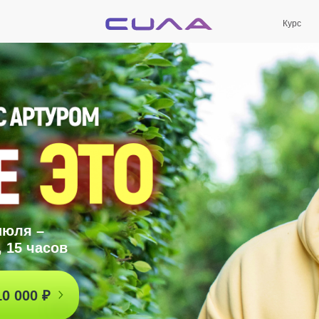
Курс
июля –
, 15 часов
0 000 ₽