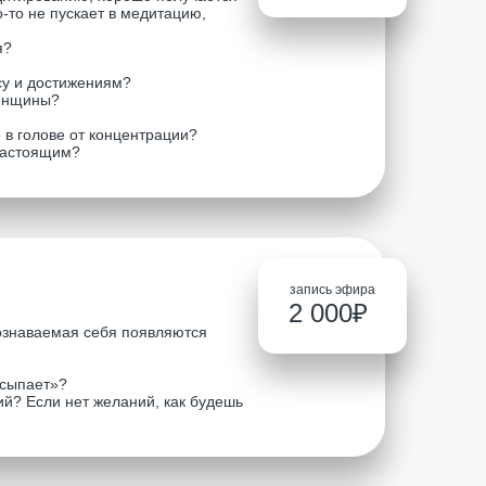
о-то не пускает в медитацию,
я?
су и достижениям?
женщины?
 в голове от концентрации?
настоящим?
запись эфира
2 000₽
сознаваемая себя появляются
сыпает»?
й? Если нет желаний, как будешь