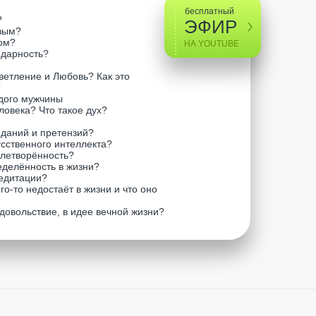
бесплатный
?
ЭФИР
ивым?
ком?
НА YOUTUBE
одарность?
светление и Любовь? Как это
?
дого мужчины
ловека? Что такое дух?
иданий и претензий?
усственного интеллекта?
влетворённость?
еделённость в жизни?
едитации?
го-то недостаёт в жизни и что оно
удовольствие, в идее вечной жизни?