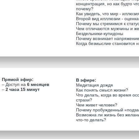
концентрация, но как будто чт
почему?
Как увидеть, что мир - иллюзи
Второй вид илллюзии - оценка
Почему мы стремимся к стату
Чем отличаются мужчины и 
Бездельники-купидоны
Почему возникает напряжение
Когда безмыслие становится 
Прямой эфир:
В эфире:
– Доступ на
6 месяцев
Медитация дождя
–
2 часа 15 минут
Как понять смысл жизни?
Что делать, когда во время о
страхи?
Чем живет человек?
Почему пробужденный «подза
Возможна ли жизнь без желани
что-то делать?