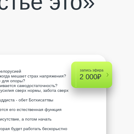
стье это»
запись эфира
Белорусией
2 000₽
 когда мешает страх напряжения?
е для опоры?
вивается самодостаточность?
 усилия сверх нормы, забота сверх
ддиста - обет Ботхисаттвы
ется его естественная функция
исутствие, а потом начать
оторая будет работать бескорыстно