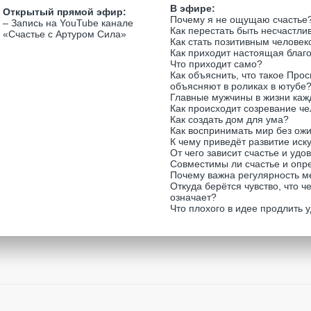
В эфире:
Открытый прямой эфир:
Почему я не ощущаю счастье
– Запись на YouTube канале
Как перестать быть несчастл
«Счастье с Артуром Сила»
Как стать позитивным челове
Как приходит настоящая благ
Что приходит само?
Как объяснить, что такое Про
объясняют в роликах в ютубе
Главные мужчины в жизни каж
Как происходит созревание че
Как создать дом для ума?
Как воспринимать мир без ож
К чему приведёт развитие иск
От чего зависит счастье и удо
Совместимы ли счастье и опр
Почему важна регулярность м
Откуда берётся чувство, что че
означает?
Что плохого в идее продлить 