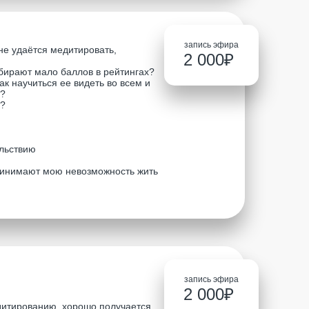
запись эфира
 не удаётся медитировать,
2 000₽
ирают мало баллов в рейтингах?
ак научиться ее видеть во всем и
я?
я?
ольствию
принимают мою невозможность жить
запись эфира
2 000₽
итированию, хорошо получается