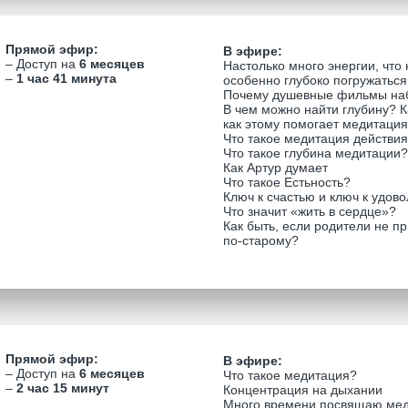
Прямой эфир:
В эфире:
– Доступ на
6 месяцев
Настолько много энергии, что
–
1 час 41 минута
особенно глубоко погружаться
Почему душевные фильмы наб
В чем можно найти глубину? К
как этому помогает медитаци
Что такое медитация действи
Что такое глубина медитации?
Как Артур думает
Что такое Естьность?
Ключ к счастью и ключ к удов
Что значит «жить в сердце»?
Как быть, если родители не 
по-старому?
Прямой эфир:
В эфире:
– Доступ на
6 месяцев
Что такое медитация?
–
2 час 15 минут
Концентрация на дыхании
Много времени посвящаю мед