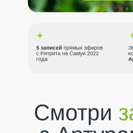
5 записей
прямых эфиров
Э
с Ритрита на Самуи 2022
к
года
А
Смотри
з