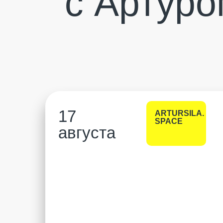
с Артур
17
ARTURSILA.
SPACE
августа