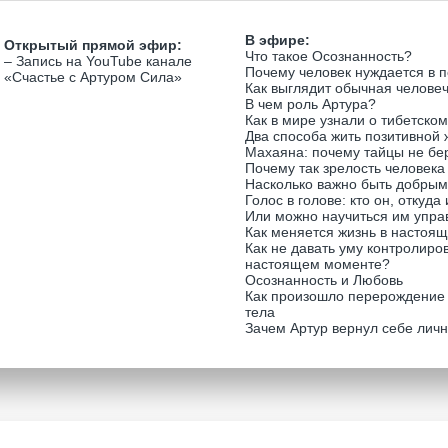
В эфире:
Открытый прямой эфир:
Что такое Осознанность?
– Запись на YouTube канале
Почему человек нуждается в 
«Счастье с Артуром Сила»
Как выглядит обычная челове
В чем роль Артура?
Как в мире узнали о тибетско
Два способа жить позитивной
Махаяна: почему тайцы не бе
Почему так зрелость человека
Насколько важно быть добрым
Голос в голове: кто он, откуда
Или можно научиться им упра
Как меняется жизнь в настоя
Как не давать уму контролиров
настоящем моменте?
Осознанность и Любовь
Как произошло перерождение 
тела
Зачем Артур вернул себе личн