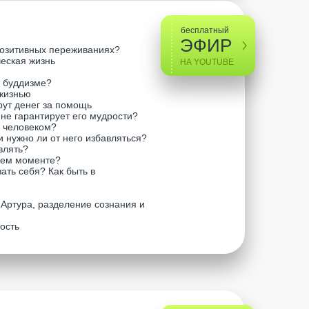
бесплатный
ЭФИР
позитивных переживаниях?
ческая жизнь
НА YOUTUBE
м буддизме?
 жизнью
рут денег за помощь
 не гарантирует его мудрости?
 человеком?
 и нужно ли от него избавляться?
влять?
щем моменте?
ать себя? Как быть в
Артура, разделение сознания и
ость