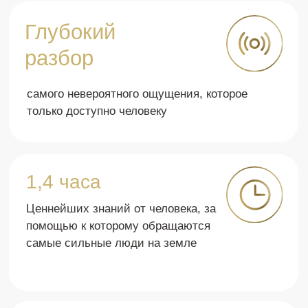
Отзывы об этом
эфире!
Сегодняшний эфир –
Включи этот эфи
Присутствие🥰⭐️ этого
окажешься в При
красивого Состояния жизни...
Эфиры с Артуром - э
Мне очень нравится как нам поясняет и
молчание ума. Не ва
рассказывает Артур о нашей жизни в
просто включаю эфир
простых жизненных и бытовых
присутствии. Особен
ситуациях когда красивое состояние
много разных задач и
присутствия и когда все протекает живя