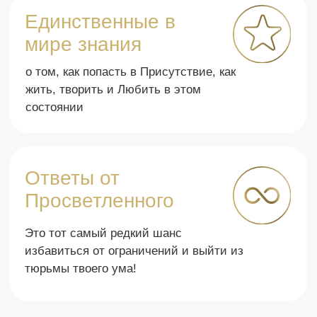
мысли, и бывает тре
как личность👌🏻🌸 разницу проживания
состояние, которое у
каждого момента жизни, каждой
Артуром. Спасибо за
ситуации, взаимоотношения без
спокойствие 🙏🏼
эзотерики
Елена Санникова
Елена Анфилатова
Домохозяйка
Психолог
Купить – 15 555 ₽
Их жизнь круто
изменилась!