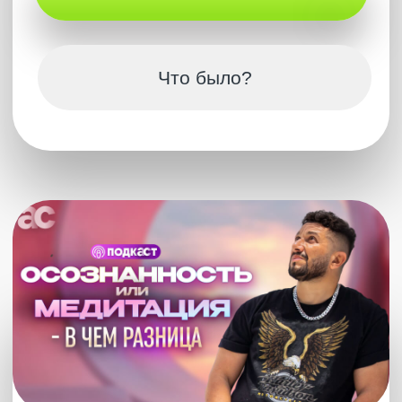
особое, ни с чем несравнимое переживание. Артур
возвращает тебя к себе, дает почувствовать новую
глубину жизни, которая делает тебя недосягаемым
для любых переживаний.
Для того, чтобы передать это состояние, Артуру не
нужно ничего — это может быть сообщение в чате,
это может быть прямой эфир или запись. Артур
даст по-настоящему ощутить тебе, что такое
Сознание. И после этого ты познаешь настоящее
удовольствие жизни. Возможно, ты не сможешь
объяснить это и описать. Но это самое красивое,
что может пережить человек. Этот сайт – это
портал в счастливую осознанность, где собраны
все полные видео с Артуром и практические уроки.
Погружайся в Состояние, которое дает Артур,
смотри эфиры на разные жизненные темы, получай
новые знания и открывай свой неординарный,
уникальный взгляд на эту жизнь.
Подключиться в Телеграм