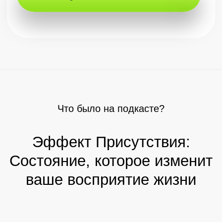
Единственные в
мире знания
о том, как попасть в Присутствие, как
жить, творить и Любить в этом
состоянии
Ответы от
Просветленного
Это тот самый редкий шанс
избавиться от ограничений и выйти из
тюрьмы твоего ума!
Купить – 15 555 ₽