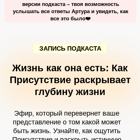
Эфир, который перевернет ваше
представление о том какой может
быть жизнь. Узнайте, как ощутить
Присутствие и раскрыть истинную
красоту отношений
Как выбраться из
тюрьмы ума и жить в
состоянии
Присутствия
Смотрите в этом подкасте:
Вирус Присутствия. Инструкция по
счастливой жизни. Как включать
Присутствие?
Что видит человек в Присутствии?
Как включать Присутствие?
В чем отличие Присутствия от обычных
состояний человека?
Эффект Присутствия. С какой женщиной
мужчина меняется и достигает высот?