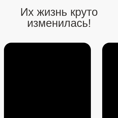
Полная версия
ПОДКАСТ
Осознанность или
медитация — в чем разница
А ты знаешь, что такое Осознанность и как
Оно ощущается? Оказалось, что большинство
людей на планете неправильно понимают, что
это за состояние! Ты узнаешь, как определить,
что ты в Осознанности и как попасть в это
невероятное состояние без всяких практик!
Артур в этом подкасте ВПЕРВЫЕ раскрыл
разницу между Осознанностью,