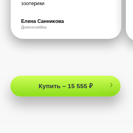
Ты узнаешь об опыте самого Артура —
человека, действительно познавшего себя.
Что такое это познание? Как познать себя?
Что нужно для этого делать и чего делать не
нужно? Как видит мир человек, который
познал себя? Как понять, что тебе доступно
самопознание? Что происходит в момент
самопознания? В этом подкасте Артур
раскрыл, какому человеку открывается Бог,
когда жизнь перестает давать свои «уроки» и
единственное, что отдаляет тебя от Истины!
8 июня 2024
САМУИ 2024
1 час 45 мин
Купить – 7777 ₽
Что было?