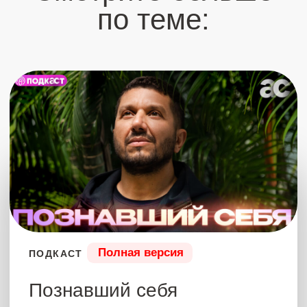
Полная версия
ПОДКАСТ
Медитация. О чем никто не
говорит
В этом подкасте Артур раскрыл
шокирующую правду о медитации.
Оказалось, что СУТЬ медитации намного
глубже, чем просто блаженное состояние.
Если ты новичок, ты узнаешь, как правильно
медитировать – дома или на природе. Кому
не подходит медитация с закрытыми
глазами. И почему нейтральность и
спокойствие – это не норма. Поймешь, как и
что делать, чтобы получить намного-намного
больше, чем просто спокойствие.
24 июля 2024
САМУИ 2024
2 часа 43 мин
Купить – 7777 ₽