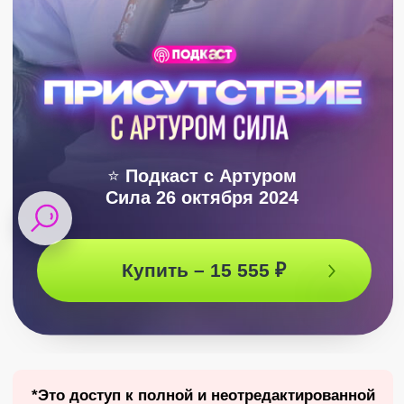
⭐
Подкаст с Артуром
Сила 26 октября 2024
Купить – 15 555 ₽
*Это доступ к полной и неотредактированной
версии подкаста – твоя возможность
услышать все ответы Артура и увидеть, как
все это было❤️
ЗАПИСЬ ПОДКАСТА
Жизнь как она есть: Как
Присутствие раскрывает
глубину жизни