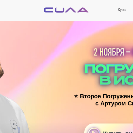
Курс
⭐ Второе Погружен
с Артуром С