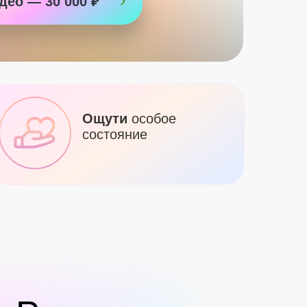
део — 30 000 ₽
Ощути
особое
состояние