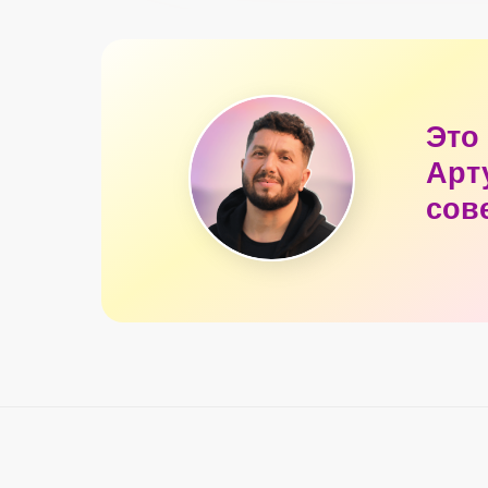
Это
Арт
сов