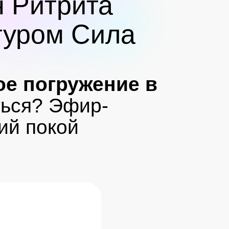
 Ритрита
туром Сила
ое погружение в
ться? Эфир-
ий покой