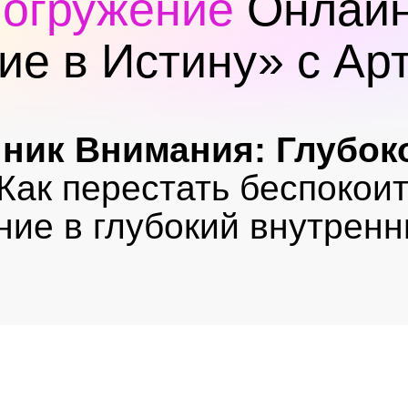
Погружение
Онлайн
ие в Истину» с Ар
чник Внимания: Глубок
Как перестать беспокои
ние в глубокий внутренн