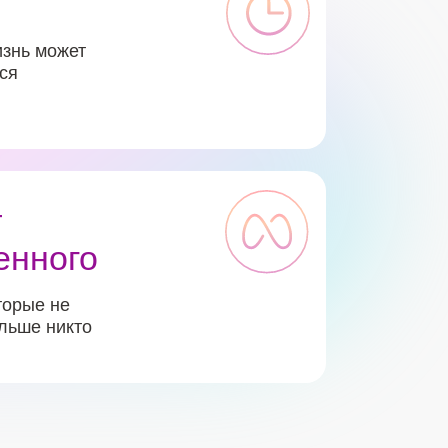
изнь может
ся
т
енного
торые не
ольше никто