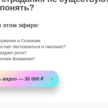
 понять?
в этом эфире:
ружение в Сознание
естает беспокоиться и смолкает?
оздает роли?
точник Внимания?
 видео — 30 000 ₽