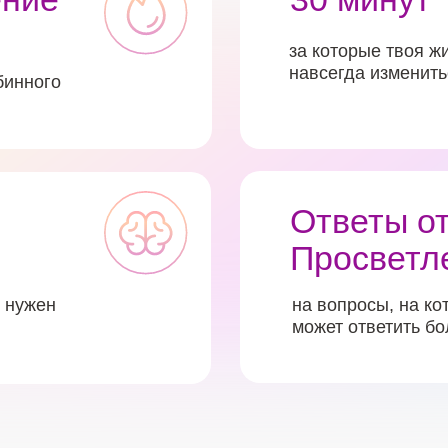
за которые твоя ж
навсегда изменить
бинного
Ответы о
Просветл
 нужен
на вопросы, на ко
может ответить б