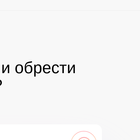
 и обрести
?