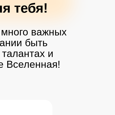
я тебя!
 много важных
лании быть
 талантах и
ое Вселенная!