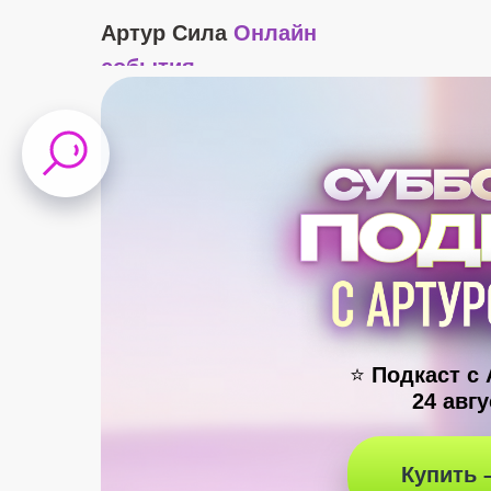
Артур Сила
Онлайн
события
⭐
Подкаст с
24 авгу
Купить –