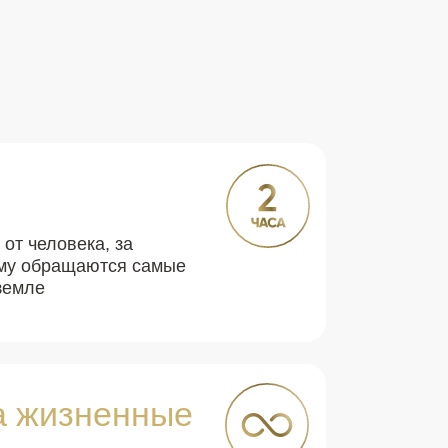
от человека, за
му обращаются самые
земле
а жизненные