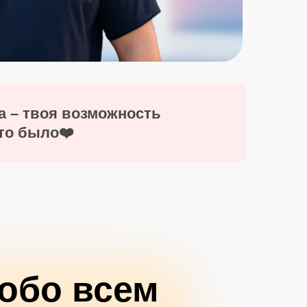
а – твоя возможность
это было❤️
обо всем