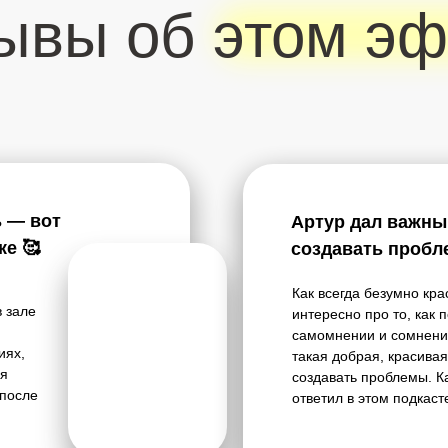
ывы об этом эф
ь — вот
Артур дал важный
ке 🥰
создавать пробл
Как всегда безумно кр
в зале
интересно про то, как 
самомнении и сомнения
иях,
такая добрая, красивая
оя
создавать проблемы. Ка
 после
ответил в этом подкасте