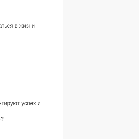
аться в жизни
нтируют успех и
о?