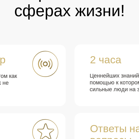
сферах жизни!
р
2 часа
Ценнейших знаний 
том как
помощью к которо
к не
сильные люди на 
Ответы н