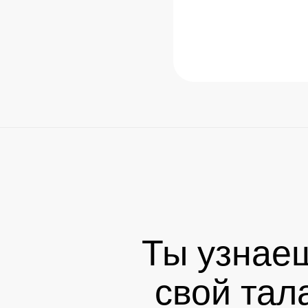
Ты узнаеш
свой тал