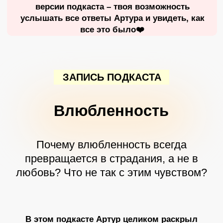
В этом подкасте Артур целиком раскрыл
эту тему и дал подсказки, как отличить
настоящие чувства от скоротечной страсти и
влечения
Смотрите в этом
эфире:
Каких женщин ищут мужчины?
Развенчание мифов о влюбленности
Приятные и разрушительные последствия
влюбленности
Неожиданный факт об итальянцах и их
страсти
Как долго длится влюбленность?
Как действует влюбленность на мужчину и
на женщину?
Что меняется в человеке во влюбленности?
Как ведет себя влюбленный мужчина? И чем
это опасно для него
Совет влюбленным – чего нельзя делать?
Какой гормон очень сильно понижается во