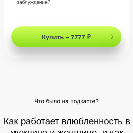
Практические
советы
Конкретные указатели, следуя за
которыми ты сможешь управлять
влюбленностью
Ответы на
жизненные вопросы
Каждый ответ Артура даст реальные
ключи к пониманию взаимоотношений
между мужчиной и женщиной
Купить – 7777 ₽