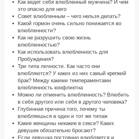
Почему в 30-50 лет просыпается жажда
влюбленности?
Если мужчина не любит обниматься – о чем
это говорит?
Что ощущает и как ведет себя человек во
влюбленности и любви? Как понять, что ты
любишь?
От любви до ненависти один шаг – в чем
заблуждение?
Купить – 7777 ₽
Что было на подкасте?
Как работает влюбленность в
мужчине и женщине, и как