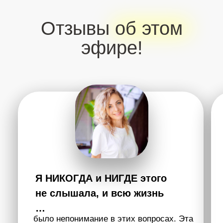
Кто такой Артур Сила?
Артур Сила — немыслитель. Человек с особым
состоянием сознания. Он тот, кто дает людям
ощутить Себя и почувствовать настоящее
удовольствие этой жизни, удовольствие жить. Это
состояние выведет тебя совершенно на новый
уровень ощущений, мышления и осознания. Это
особое, ни с чем несравнимое переживание. Артур
возвращает тебя к себе, дает почувствовать новую
глубину жизни, которая делает тебя недосягаемым
для любых переживаний.
Для того, чтобы передать это состояние, Артуру не
нужно ничего — это может быть сообщение в чате,
это может быть прямой эфир или запись. Артур
даст по-настоящему ощутить тебе, что такое
Сознание. И после этого ты познаешь настоящее
удовольствие жизни. Возможно, ты не сможешь