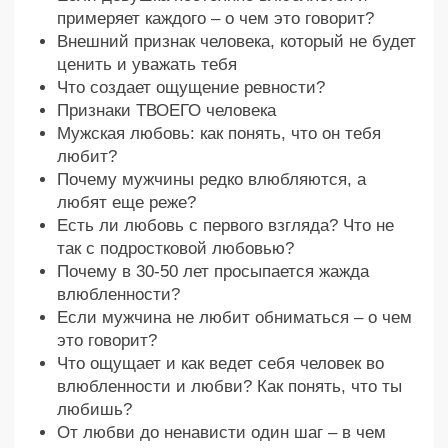
правильно переживать этот
период
Детальный
разбор
Артур разъяснил все тонкости
влюбленности от ее возникновения до
влияния на физиологию человека
3,5 часа
Ценнейших знаний от человека, за
помощью к которому обращаются
самые сильные люди на земле