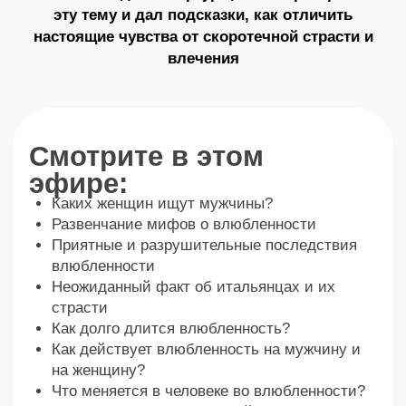
влюбленности?
Как не разрушить свою жизнь
влюбленностью?
Как использовать влюбленность для
Пробуждения?
Три типа личности. Как часто они
влюбляются? У каких из них самый крепкий
брак? Между какими темпераментами
влюбленность конфликтна
Можно ли отменить влюбленность? Влюбить
в себя другого или себя в другого человека?
Глубинная причина того, почему ты
влюбляешься в один и тот же типаж
Какие женщины никакие в сексе? Каких
девушек обязательно бросают?
Если девушка постоянно влюбляется и
примеряет каждого – о чем это говорит?
Внешний признак человека, который не будет
ценить и уважать тебя
Что создает ощущение ревности?
Признаки ТВОЕГО человека
Мужская любовь: как понять, что он тебя
любит?
Почему мужчины редко влюбляются, а
любят еще реже?
Есть ли любовь с первого взгляда? Что не
так с подростковой любовью?