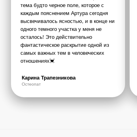
объяснить это и описать. Но это самое красивое,
что может пережить человек. Этот сайт – это
портал в счастливую осознанность, где собраны
все полные видео с Артуром и практические уроки.
Погружайся в Состояние, которое дает Артур,
смотри эфиры на разные жизненные темы, получай
новые знания и открывай свой неординарный,
уникальный взгляд на эту жизнь.
Подключиться в Телеграм
Один эфир с Артуром
больше тысяч часов
тренингов!
Глубина рассмотрения вопросов и самый