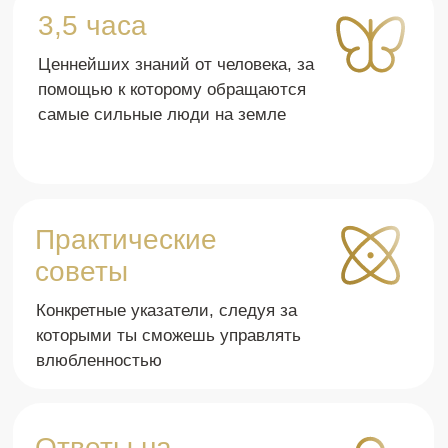
одного темного участка у меня не
меня, потому что он
осталось! Это действительно
ключей, который раз
фантастическое раскрытие одной из
тупиковую ситуацию,
самых важных тем в человеческих
провалилась, и откр
отношениях💓
следующий этап жиз
красивый, новый и с
Карина Трапезникова
Мира Обухова
Остеопат
Повар
Их жизнь круто
изменилась!