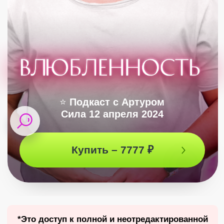
⭐
Подкаст с Артуром
Сила 12 апреля 2024
Купить – 7777 ₽
*Это доступ к полной и неотредактированной
версии подкаста – твоя возможность
услышать все ответы Артура и увидеть, как
все это было❤️
ЗАПИСЬ ПОДКАСТА
Влюбленность
Почему влюбленность всегда
превращается в страдания, а не в
любовь? Что не так с этим чувством?