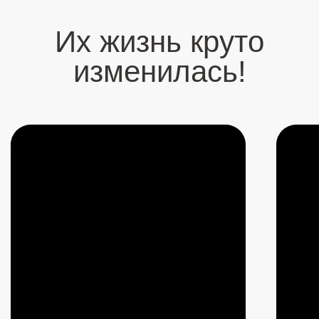
прямой и честный взгляд. Разбираем то, о чём
боятся говорить!
Купить – 7777 ₽
Подпишись
на каналы Артура
Будь всегда на связи с человеком,
который откроет для тебя новый мир