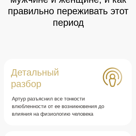
Отзывы об этом
эфире!
Я НИКОГДА и НИГДЕ этого
Этот эфир помог
не слышала, и всю жизнь
очень щекотлив
…
со влюбленнос
было непонимание в этих вопросах. Эта
тема будто черное поле, которое с
Влюбленность хоть 
каждым пояснением Артура сегодня
сладко, мешала моей
высвечивалось ясностью, и в конце ни
этот эфир один из с