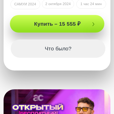
Кто такой Артур Сила?
Артур Сила — немыслитель. Человек с особым
состоянием сознания. Он тот, кто дает людям
ощутить Себя и почувствовать настоящее
удовольствие этой жизни, удовольствие жить. Это
состояние выведет тебя совершенно на новый
уровень ощущений, мышления и осознания. Это
особое, ни с чем несравнимое переживание. Артур
возвращает тебя к себе, дает почувствовать новую