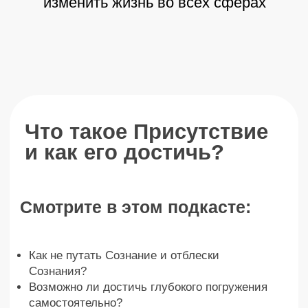
какая она?
Какого состояния достигали все мудрецы?
Без этого ни один человек не войдет в
Просветление!
Как выглядит одиночный путь к
Просветлению?
Как женщина после пробуждения смотрит на
мужчин?
Как живет мужчина до пробуждения?
Купить – 15 555 ₽
Что было на подкасте?
Как Пробуждение меняет
отношения между