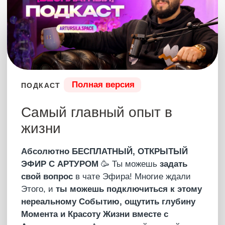
глубину жизни, которая делает тебя недосягаемым
для любых переживаний.
Для того, чтобы передать это состояние, Артуру не
нужно ничего — это может быть сообщение в чате,
это может быть прямой эфир или запись. Артур
даст по-настоящему ощутить тебе, что такое
Сознание. И после этого ты познаешь настоящее
удовольствие жизни. Возможно, ты не сможешь
объяснить это и описать. Но это самое красивое,
что может пережить человек. Этот сайт – это
портал в счастливую осознанность, где собраны
все полные видео с Артуром и практические уроки.
Погружайся в Состояние, которое дает Артур,
смотри эфиры на разные жизненные темы, получай
новые знания и открывай свой неординарный,
уникальный взгляд на эту жизнь.
Подключиться в Телеграм