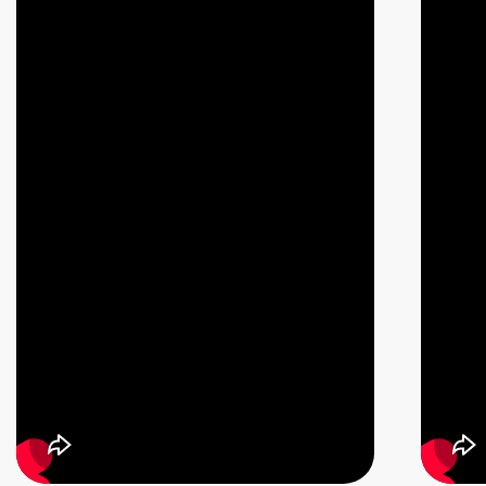
Полная версия
ПОДКАСТ
Самый главный опыт в
жизни
Абсолютно БЕСПЛАТНЫЙ, ОТКРЫТЫЙ
ЭФИР С АРТУРОМ
🥳 Ты можешь
задать
свой вопрос
в чате Эфира! Многие ждали
Этого, и
ты можешь подключиться к этому
нереальному Событию, ощутить глубину
Момента и Красоту Жизни вместе с