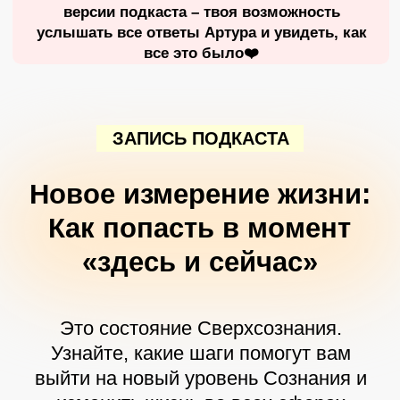
Это состояние Сверхсознания.
Узнайте, какие шаги помогут вам
выйти на новый уровень Сознания и
изменить жизнь во всех сферах
Что такое Присутствие
и как его достичь?
Смотрите в этом подкасте:
Как не путать Сознание и отблески
Сознания?
Возможно ли достичь глубокого погружения
самостоятельно?
Как происходит переход от медитации к
Присутствию?
Настоящая причина злости
Великая женщина в любви и гармонии –