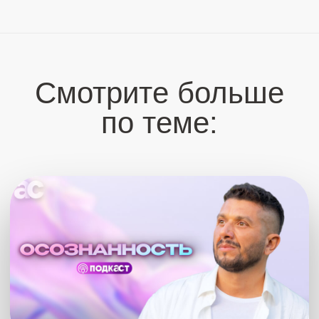
Артуром
, задать Артуру самый важный для
тебя Вопрос❤️‍🔥
27 октября 2024
1 час 50 мин
САМУИ 2024
Смотреть бесплатно
Вместо
15 555 ₽
Что было?