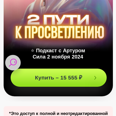
⭐
Подкаст с Артуром
Сила 2 ноября 2024
Купить – 15 555 ₽
*Это доступ к полной и неотредактированной
версии подкаста – твоя возможность
услышать все ответы Артура и увидеть, как
все это было❤️
ЗАПИСЬ ПОДКАСТА
Новое измерение жизни:
Как попасть в момент
«здесь и сейчас»