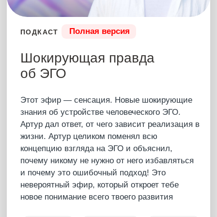
Полная версия
ПОДКАСТ
Присутствие с Артуром
Сила
Невероятный эфир о том, что такое
Присутствие, как оно проявляется в жизни и
почему кто-то может не ощущать его много
лет! Артур раскрыл много невероятного про
отношения и Любовь между теми, кто
ОЩУЩАЕТ Присутствие и что такое
настоящие отношения Пробужденных💞
26 октября 2024
1 час 46 мин
САМУИ 2024
Купить – 15 555 ₽
Что было?