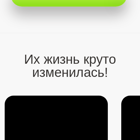
Шокирующая правда
об ЭГО
Этот эфир — сенсация. Новые шокирующие
знания об устройстве человеческого ЭГО.
Артур дал ответ, от чего зависит реализация в
жизни. Артур целиком поменял всю
концепцию взгляда на ЭГО и объяснил,
почему никому не нужно от него избавляться
и почему это ошибочный подход! Это
невероятный эфир, который откроет тебе
новое понимание всего твоего развития
2 октября 2024
1 час 24 мин
САМУИ 2024
Купить – 15 555 ₽
Что было?