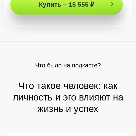
мире знания
О том, как действительно устроен
человек
Ответы от
Просветленного
Редкий шанс узнать себя и
понять, КТО ТЫ
Купить – 15 555 ₽
NEW