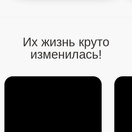
Полная версия
ПОДКАСТ
Шокирующая правда
об ЭГО
Этот эфир — сенсация. Новые шокирующие
знания об устройстве человеческого ЭГО.
Артур дал ответ, от чего зависит реализация в
жизни. Артур целиком поменял всю
концепцию взгляда на ЭГО и объяснил,
почему никому не нужно от него избавляться
и почему это ошибочный подход! Это
невероятный эфир, который откроет тебе
новое понимание всего твоего развития
2 октября 2024
1 час 24 мин
САМУИ 2024
Купить – 15 555 ₽
Что было?