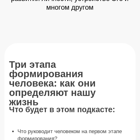
добиться желаемого?
Как проходить крутые повороты жизни?
НЕВЕРОЯТНАЯ ПРАВДА О ТОМ, ИЗ ЧЕГО
СОСТОИТ ЛИЧНОСТЬ
Как рождаются идеалы?
Как всем людям создают ошибочную
картину мира?
Что такое личность человека?
Секрет достижения любых целей
Признаки эгоцентризма у взрослых людей
В чем высшая реализация человека?
Что такое осознание себя?
Купить – 15 555 ₽
Что было на подкасте?