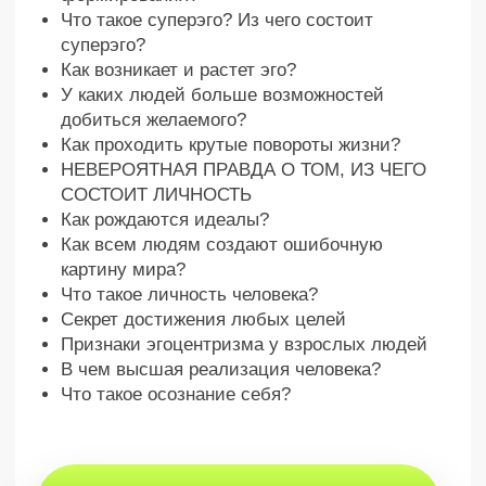
Что такое человек: как
личность и эго влияют на
жизнь и успех
Глубокий
разбор
Артур раскрыл шокирующее знание
для всего человечества
3,5 часа
Ценнейших знаний, которые
перевернут твою жизнь
Единственные в