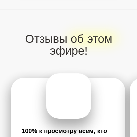
ПРЯМОЙ ЭФИР
Божественные откровения
о теле, уме и душе
человека
Эти две встречи перевернут твое
представление о мире и о себе. Это
сакральные знания об устройстве человека, о
теле, интеллекте и душе от Просветлённого в
доступной форме для всех. Каждый может
понять себя, погрузиться в Настоящий
Момент и почувствовать блаженство, которое
дарит Артур.