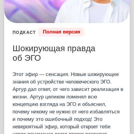
Ты узнаешь, что делать и что не нужно
делать, если почувствовал это. Что такое
характер и как он формируется в детстве.
Как переписать свою судьбу и личность.
Какие люди – это Боги, которые пришли на
землю, что такое кризис среднего возраста и
почему он на самом деле случается.
03 июля 2024
САМУИ 2024
2 часа 00 мин
Купить – 7777 ₽
Что было?