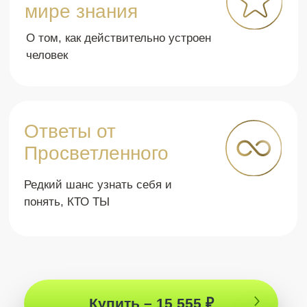
Расписание не публикуется заранее, съемки
идут в режиме, который утверждает Артур❤️
55555 ₽
Смотреть
в прямом эфире
44444 ₽
77777 ₽
Смотреть
эфиры с записью
55555 ₽
Купить – 44444 ₽