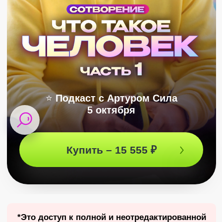
⭐
Подкаст с Артуром Сила
5 октября
Купить – 15 555 ₽
*Это доступ к полной и неотредактированной
версии подкаста – твоя возможность
услышать все ответы Артура и увидеть, как
все это было❤️
ЗАПИСЬ ПОДКАСТА
Как устроена личность
человека? Полный разбор
эго и суперэго