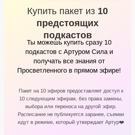
теории на бумаге
Лариса Баух
Милана Магомедов
Педагог
Продавец-консультант в 
магазине
Их жизнь круто
изменилась!