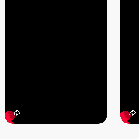
Полная версия
ПОДКАСТ
Что такое эго и как его не
раздувать?
Ты получишь конкретные упражнения от
Артура по работе над собой и раскрытию
всех своих сильных сторон. Ты откроешь
совершенно новый уровень своей жизни! Это
важно для каждого, кто хочет узнать, что