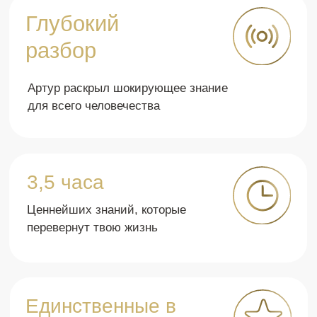
Купить пакет из
10
предстоящих
подкастов
Ты можешь купить сразу 10
подкастов с Артуром Сила и
получать все знания от
Просветленного в прямом эфире!
Пакет на 10 эфиров предоставляет доступ к
10 следующим эфирам, без права замены,
выбора или переноса на другой эфир.