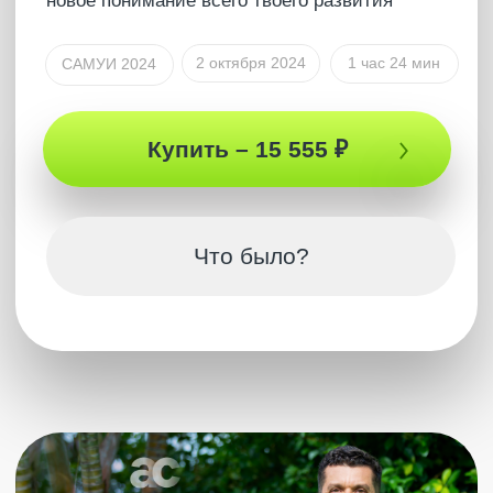
Кто такой Артур Сила?
Артур Сила — немыслитель. Человек с особым
состоянием сознания. Он тот, кто дает людям
ощутить Себя и почувствовать настоящее
удовольствие этой жизни, удовольствие жить. Это
состояние выведет тебя совершенно на новый
уровень ощущений, мышления и осознания. Это
особое, ни с чем несравнимое переживание. Артур
возвращает тебя к себе, дает почувствовать новую
глубину жизни, которая делает тебя недосягаемым
для любых переживаний.
Для того, чтобы передать это состояние, Артуру не
нужно ничего — это может быть сообщение в чате,
это может быть прямой эфир или запись. Артур
даст по-настоящему ощутить тебе, что такое
Сознание. И после этого ты познаешь настоящее
удовольствие жизни. Возможно, ты не сможешь