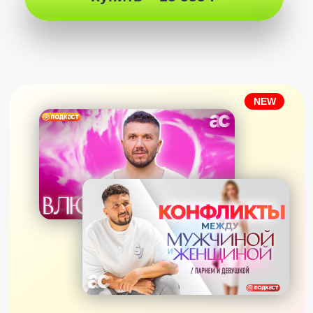
Отзывы об этом
эфире!
100% к просмотру всем, кто
Эфир бомбовый
желает разобраться в себе,
потрясающий, ка
людях и обществах мира
Артур дает такие глу
Боже Артур🙏спасибо
Эфир "Что такое Человек" - даёт
подарок🎁 До сих по
структуру к пониманию, как внутри
эйфория😁Артур дает
состоит человек, его зрелость, исходя
Знания💙невероятно❤
из чего он проявляется в мире. Артур
Важное! Так много и
понятно объясняет структуру со
Ничего лишнего и та
множеством примеров, которые
тёплая, легкая, друж
применимы к жизни, а не остаются в