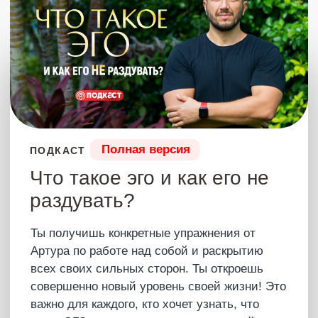
объяснить это и описать. Но это самое красивое,
что может пережить человек. Этот сайт – это
портал в счастливую осознанность, где собраны
все полные видео с Артуром и практические уроки.
Погружайся в Состояние, которое дает Артур,
смотри эфиры на разные жизненные темы, получай
новые знания и открывай свой неординарный,
уникальный взгляд на эту жизнь.
Подключиться в Телеграм
Подпишись
на каналы Артура
Будь всегда на связи с человеком,