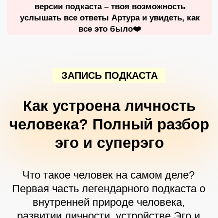
Что такое человек на самом деле?
Первая часть легендарного подкаста о
внутренней природе человека,
развитии личности, устройстве Эго и
многом другом
Три этапа
формирования
человека: как они
определяют нашу
жизнь
Что будет в этом подкасте:
Что руководит человеком на первом этапе
формирования?
Что такое суперэго? Из чего состоит
суперэго?
Как возникает и растет эго?
У каких людей больше возможностей