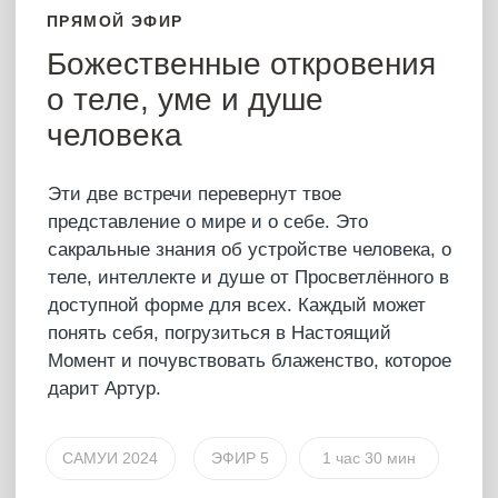
Полная версия
ПОДКАСТ
Познавший себя
Ты узнаешь об опыте самого Артура —
человека, действительно познавшего себя.
Что такое это познание? Как познать себя?
Что нужно для этого делать и чего делать не
нужно? Как видит мир человек, который
познал себя? Как понять, что тебе доступно
самопознание? Что происходит в момент
самопознания? В этом подкасте Артур
раскрыл, какому человеку открывается Бог,
когда жизнь перестает давать свои «уроки» и
единственное, что отдаляет тебя от Истины!
8 июня 2024
САМУИ 2024
1 час 45 мин
Купить – 7777 ₽