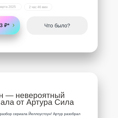
марта 2025
2 час 46 мин
3 ₽*
Что было?
н — невероятный
иала от Артура Сила
разбор сериала Йеллоустоун! Артур разобрал