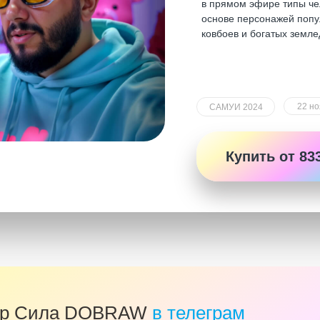
в прямом эфире типы че
основе персонажей попу
ковбоев и богатых земл
22 но
САМУИ 2024
Купить от 833
ур Сила DOBRAW
в телеграм