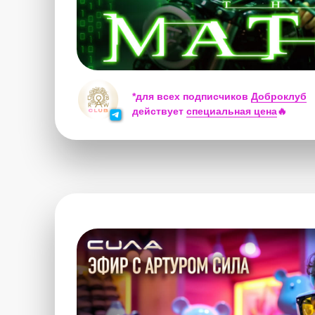
*для всех подписчиков
Доброклуб
действует
специальная цена
🔥