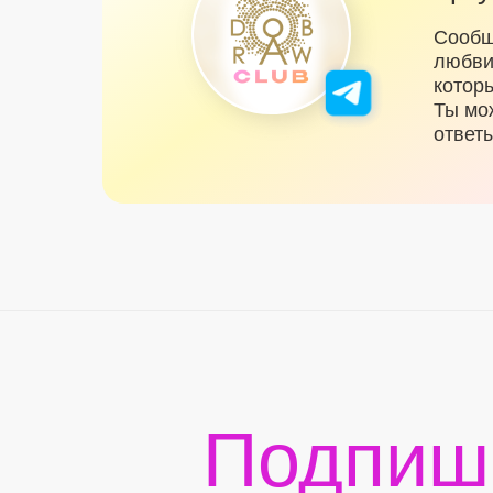
Сообщ
любви 
котор
Ты мо
ответ
Подпиш