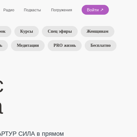
Войти ↗
Радио
Подкасты
Погружения
рок
Курсы
Спец эфиры
Женщинам
ь
Медитации
PRO жизнь
Бесплатно
с
а
 АРТУР СИЛА в прямом