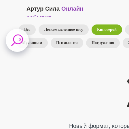
Артур Сила
Онлайн
события
Все
Легкомысленное шоу
Киногерой
Мужчинам
Психология
Погружения
Новый формат, кото