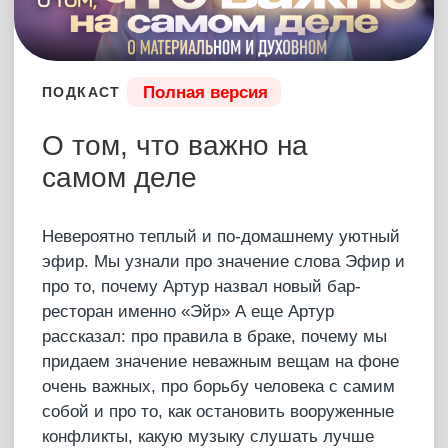
миры. Совесть или закон?
Какое питание помогает не болеть зимой?
Что не так? Подсказки жизни: о чем говорит
осуждение окружающих? Подсказки жизни:
причины осуждения других? Как солнце
связано с питанием?
Заблуждения о мужественности. Признаки
людей, которыми движут амбиции. 2
причины перехода на веганство. Что в основе
всех войн и конкуренции? Бесконечный
скроллинг – опасная зависимость или
эволюция человека? Кого раздражают
успешные люди?
16 июля 2025
3 часа
Купить – 8500 ₽
Что было?