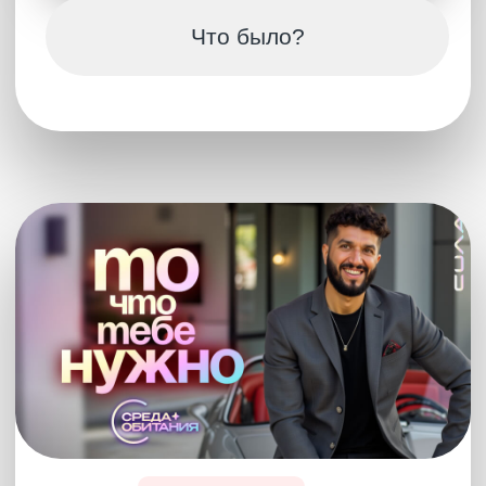
Полная версия
ПОДКАСТ
Невероятные открытия
о мире
Это один из самых удивительных Эфиров об
устройстве жизни и Истины, которые тебе
доводилось встречать. Артур задавал
вопросы к истории человечества, которые
никто не задавал. Все это раскрывает жизнь
совсем с иной стороны! Философия,
коммунизм, строительство античных городов,
устройство памяти человека, иудаизм и
политика — это и многое другое ты найдешь в
этом феноменальном Эфире!