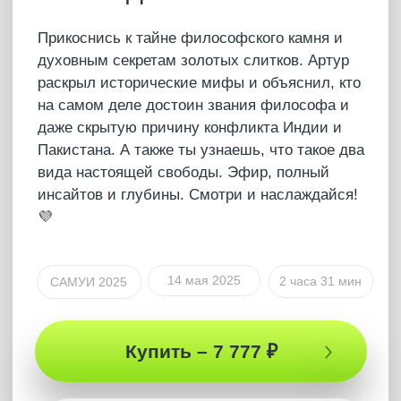
Это был эфир, смотря который глаза
раскрывались широко от удивления! Артур
раскрыл тайны истории, устройства мира,
язычества и даже Петра I. Почему Толстой —
предатель, чем Просветленный отличается от
пробужденного, кто такие мудрецы и что скоро
придёт на смену религиям? Смотри и
наслаждайся этими знаниями!
2 апреля 2025
1 час 58 мин
САМУИ 2025
Купить – 4 666 ₽
Что было?