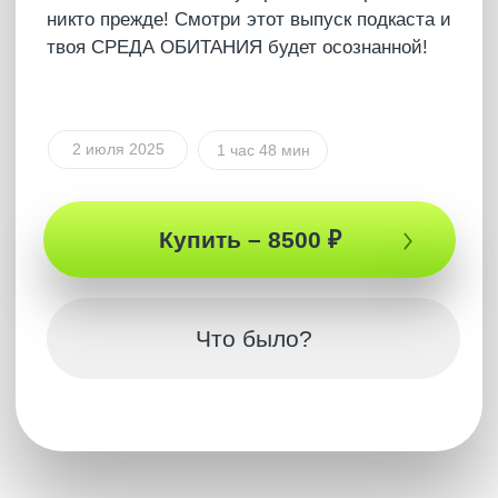
Полная версия
ПОДКАСТ
Тотальное
удовольствие от жизни
Здесь ты узнаешь, как быть с жизнью в
полном согласии, увидишь, как устроено
общество, как узнать свои настоящие цели и
услышать себя и превратить свою жизнь в
кайф на 99% времени. Ты поймешь, как не
реагировать на неудачи и выйти из любого
негатива, как устроены политика и вся жизнь
вообще. Освободи свой разум и выйди на
новый уровень понимания жизни
4 июня 2025
2 часа 46 мин
САМУИ 2025
Купить – 8500 ₽