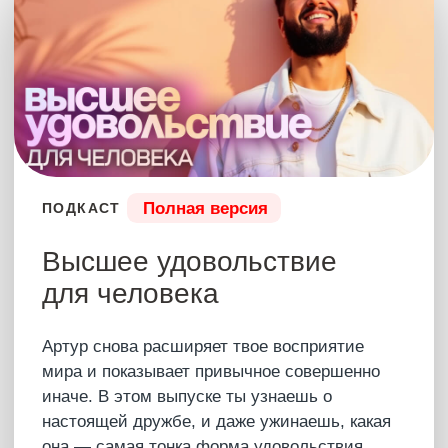
концепций. Ты увидишь совершенно новый
взгляд на мир, а то, что тебе откроется в этом
Эфире — станет новым пониманием всех
жизненных явлений, истории, политики и
философии и будущего всего человечества!
16 апреля 2025
3 час 47 мин
САМУИ 2025
Купить – 4 666 ₽
Что было?