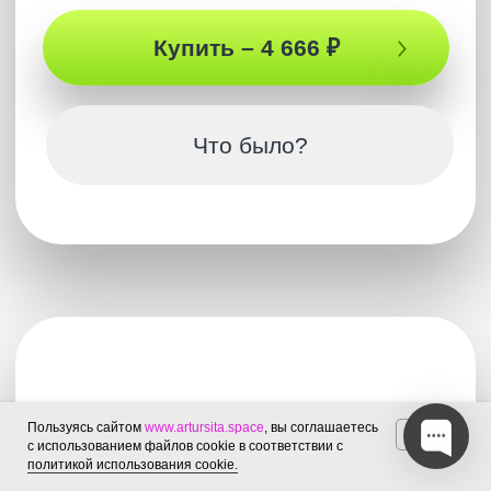
Настоящее саморазвитие
В этом Эфире ты узнаешь, что такое
настоящее саморазвитие, получишь
тончайшее детальное понимание такого
явления как цивилизованность и что такое
цивилизованное общество. Ты откроешь
самый неординарный взгляд на
самодисциплину, который повлияет на всю
твою жизнь. А еще получишь вопросы к
устройству жизни, которые способен задать
только самый неординарный ум
5 марта 2025
1 час 35 мин
САМУИ 2025
Купить – 4 666 ₽
Что было?
Пользуясь сайтом
www.artursita.space
, вы соглашаетесь
OK
с использованием файлов cookie в соответствии с
политикой использования cookie.