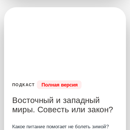
жизнь каждого человека! Возможны ли
свобода и равенство? Что ждёт личные
границы в эпоху ИИ? Как работает
политический маркетинг? И почему
преимущества делают человека слабым?
9 июля 2025
2 час 20 мин
Купить – 8500 ₽
Что было?