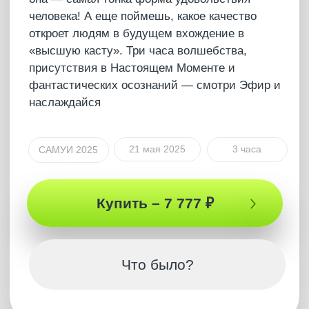
Полная версия
ПОДКАСТ
Устройство жизни:
мифы и реальность
Мы узнали глобальные МИФЫ, которые
внушали нам с детства, осознали истинный
смысл патриотизма, а ещё получили ответы
на 5 признаков неосознанных людей. Мы
узнали секрет выхода из любого спора, что
такое «судьба», можно ли развить интуицию и
как узнать настоящую любовь. Получи все это
в Эфире и узнай, что такое мыслить свободно
9 апреля 2025
2 час 30 мин
САМУИ 2025
Купить – 4 666 ₽