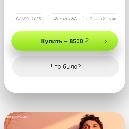
Полная версия
ПОДКАСТ
Новая глубина
познания жизни
Эфир, на котором Артур раскрыл 4 уровня
глубины человека, а после этого одну за
другой раскрыл множество жизненных