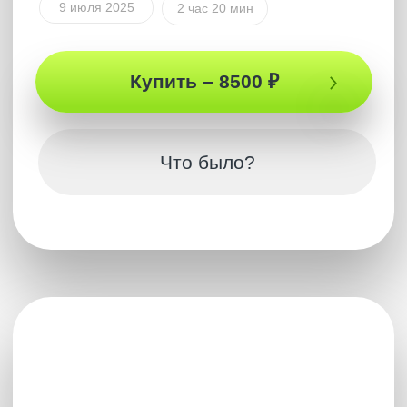
Полная версия
ПОДКАСТ
Что случится с
человечеством в будущем?
Это был
суперосвобождающий эфир
, после
которого стало очень
легко на душе
,
ощутилось вечное спокойствие за себя и за
будущее и открылась безбрежная мудрость
мироздания. Чем человек похож на ИИ? Чем
Бог похож на ИИ? Кем были наши создатели?
Может ли Бог завидовать и конкурировать?
Что может ожидать Россию в ближайшем