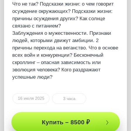
Полная версия
ПОДКАСТ
Отношения с ИИ: что ждет
человечество
В этом выпуске подкаста Артур раскрывает
абсолютно новый взгляд на искусственный
интеллект и его влияние на отношения
людей. Артур объясняет, почему
человечество ждет революция отношений! А
также затрагивает вопросы экономики и
политики, объясняет устройство мира так, как
никто прежде! Смотри этот выпуск подкаста и
твоя СРЕДА ОБИТАНИЯ будет осознанной!
2 июля 2025
1 час 48 мин