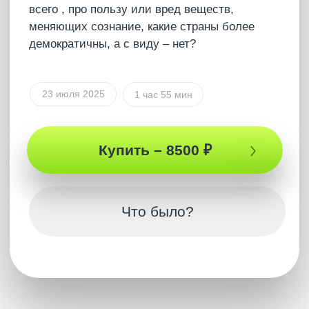
Полная версия
ПОДКАСТ
Как достичь ЛЮБОЙ
цели? Личные границы в
эпоху ИИ
В подкасте Осознанная среда Артур Сила под
абсолютно новым углом исследует
социальное вопросы, которые влияют на