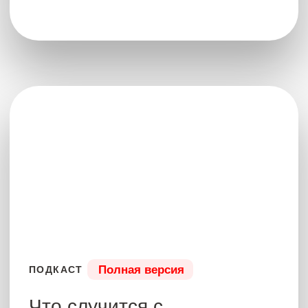
Полная версия
ПОДКАСТ
Высшее удовольствие
для человека
Артур снова расширяет твое восприятие
мира и показывает привычное совершенно
иначе. В этом выпуске ты узнаешь о
настоящей дружбе, и даже ужинаешь, какая
она — самая тонка форма удовольствия
человека! А еще поймешь, какое качество
откроет людям в будущем вхождение в
«высшую касту». Три часа волшебства,
присутствия в Настоящем Моменте и
фантастических осознаний — смотри Эфир и
наслаждайся
21 мая 2025
3 часа
САМУИ 2025