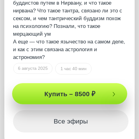
Полная версия
ПОДКАСТ
ИИ изменит мир:
Профессии будущего и
отношения полов!
Узнай, как ИИ изменит мир: какие профессии
выживут после распространения ИИ, как
мужчины воспринимают секс и детей, и как
ИИ поменяет взаимоотношения между
полами, готовясь к будущему. Как ИИ
изменит наш мир, какими нас видит Бог,
почему мужчины и женщины по-разному
относятся к браку и еще много неожиданных