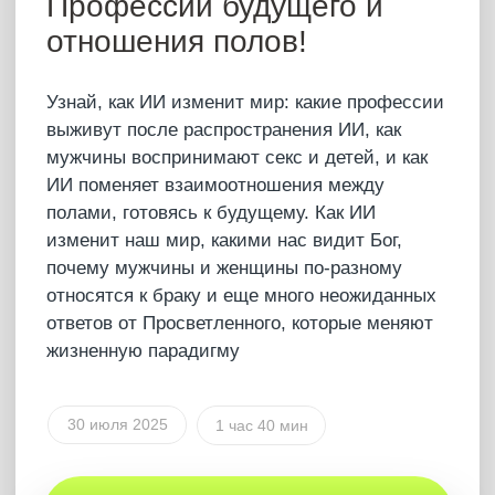
Полная версия
ПОДКАСТ
О том, что важно на
самом деле
Невероятно теплый и по-домашнему уютный
эфир. Мы узнали про значение слова Эфир и
про то, почему Артур назвал новый бар-
ресторан именно «Эйр» А еще Артур
рассказал: про правила в браке, почему мы
придаем значение неважным вещам на фоне
очень важных, про борьбу человека с самим
собой и про то, как остановить вооруженные
конфликты, какую музыку слушать лучше
всего , про пользу или вред веществ,
меняющих сознание, какие страны более
демократичны, а с виду – нет?
23 июля 2025
1 час 55 мин