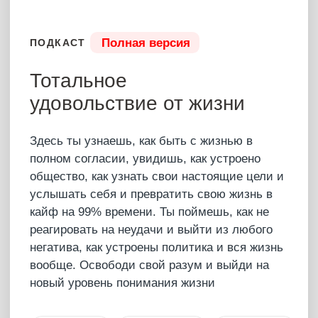
Полная версия
ПОДКАСТ
То, что тебе нужно
Почему даже богатые остаются несчастными?
Сегодня Артур раскрыл, что мешает нам
получать удовольствие от жизни, и почему
большинство живёт вопреки своим чувствам.
Артур раскрыл страхи богатых и успешных,
объяснил, почему любовь это свобода и дал
настоящий КЛЮЧ К СЧАСТЬЮ! Этот эфир —
инструкция, как стать ближе к себе, к Богу и к
настоящей радости. Как понять, что на самом
деле хочет от тебя Бог.