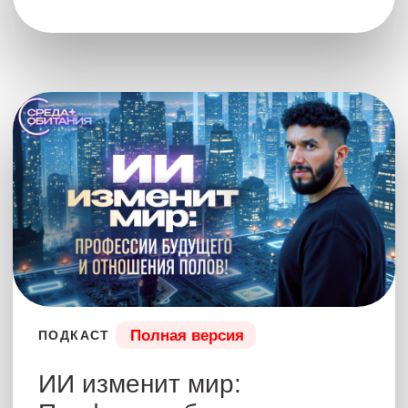
ответов от Просветленного, которые меняют
жизненную парадигму
30 июля 2025
1 час 40 мин
Купить – 8500 ₽
Что было?