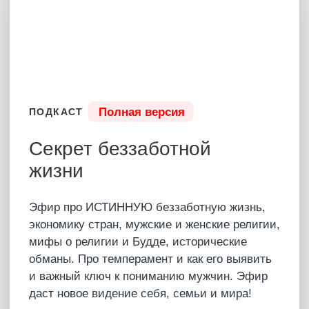
Полная версия
ПОДКАСТ
Рациональное и
иррациональное —
секрет гармонии жизни
Артур раскрыл, как философия меняет жизнь,
для кого эта наука стала угрозой и как ее
«свергли» с пьедестала наук. Что не давало
Иисусу достичь Просветления? Почему дети
на самом деле плохо учатся? Какое животное
символизирует новую Россию? Этот эфир —
ключ к новому взгляду на мир и восприятию
жизни. Обязательно к просмотру абсолютно
для каждого человека!
23 апреля 2025
3 час 10 мин
САМУИ 2025
Смотреть бесплатно*
Вместо
4 666 ₽
Что было?