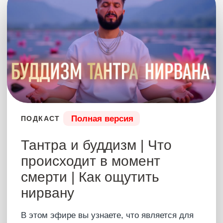
нирвану
В этом эфире вы узнаете, что является для
буддистов путем в Нирвану, и что такое
нирвана? Что такое тантра, связано ли это с
сексом, и чем тантрический буддизм похож
на психологию? Познали, что такое
мерцающий ум
А еще — что такое язычество на самом деле,
и как с этим связана астрология и
астрономия?
6 августа 2025
1 час 40 мин
Купить – 8500 ₽
Все эфиры