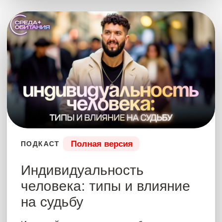
Что было?
Полная версия
ПОДКАСТ
Секрет беззаботной
жизни
Эфир про ИСТИННУЮ беззаботную жизнь,
экономику стран, мужские и женские религии,
мифы о религии и Будде, исторические