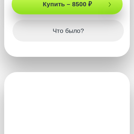
Прикоснись к тайне философского камня и
духовным секретам золотых слитков. Артур
раскрыл исторические мифы и объяснил, кто
на самом деле достоин звания философа и
даже скрытую причину конфликта Индии и
Пакистана. А также ты узнаешь, что такое два
вида настоящей свободы. Эфир, полный
инсайтов и глубины. Смотри и наслаждайся!
💜
14 мая 2025
2 часа 31 мин
САМУИ 2025
Купить – 7 777 ₽
Что было?